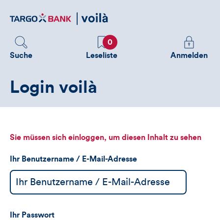
Direktlink
zum
Inhalt
Favoriten
Melden
0
Sie
Suche
Leseliste
Anmelden
sich
an
Login voilà
um
zusätzliche
Informatione
zu
sehen
Sie müssen sich einloggen, um diesen Inhalt zu sehen
Ihr Benutzername / E-Mail-Adresse
Ihr Passwort