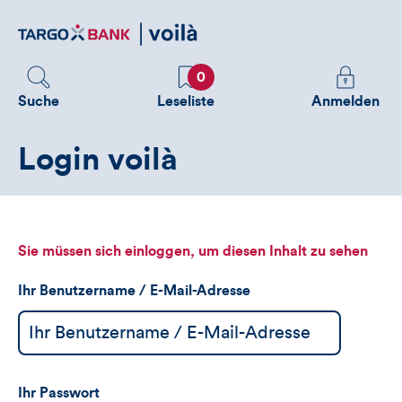
Direktlink
zum
Inhalt
Favoriten
Melden
0
Sie
Suche
Leseliste
Anmelden
sich
an
Login voilà
um
zusätzliche
Informatione
zu
sehen
Sie müssen sich einloggen, um diesen Inhalt zu sehen
Ihr Benutzername / E-Mail-Adresse
Ihr Passwort