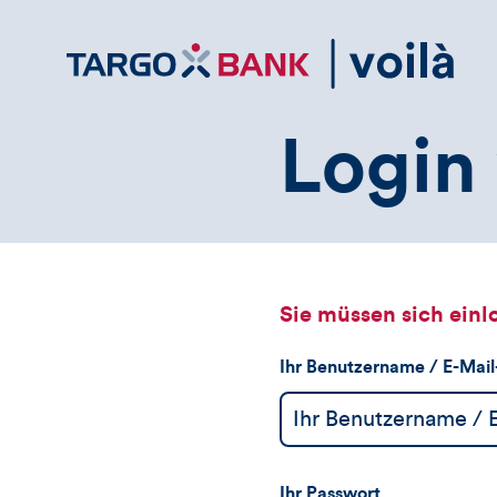
Direktlink
zum
Inhalt
Login 
Sie müssen sich einl
Ihr Benutzername / E-Mai
Ihr Passwort