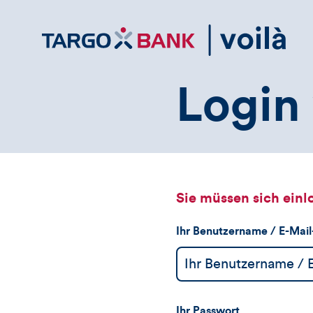
Direktlink
zum
Inhalt
Login 
Sie müssen sich einl
Ihr Benutzername / E-Mai
Ihr Passwort