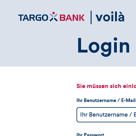
Direktlink
zum
Inhalt
Login 
Sie müssen sich einl
Ihr Benutzername / E-Mai
Ihr Passwort