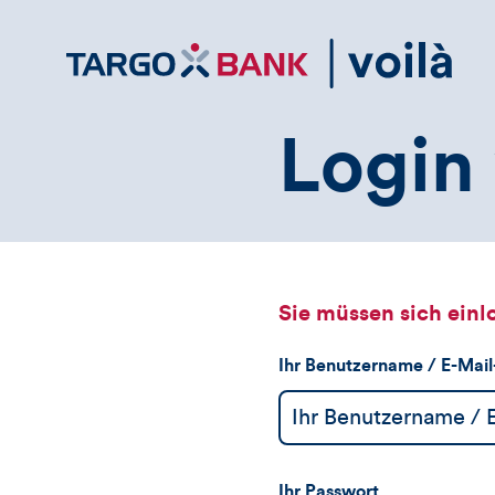
Direktlink
zum
Inhalt
Login 
Sie müssen sich einl
Ihr Benutzername / E-Mai
Ihr Passwort