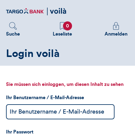
Direktlink
zum
Inhalt
Favoriten
Melden
0
Sie
Suche
Leseliste
Anmelden
sich
an
Login voilà
um
zusätzliche
Informatione
zu
sehen
Sie müssen sich einloggen, um diesen Inhalt zu sehen
Ihr Benutzername / E-Mail-Adresse
Ihr Passwort