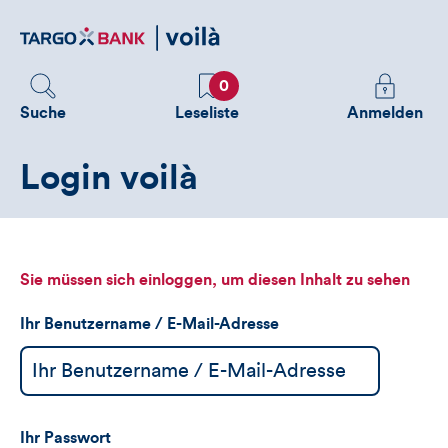
Direktlink
zum
Inhalt
Favoriten
Melden
0
Sie
Suche
Leseliste
Anmelden
sich
an
Login voilà
um
zusätzliche
Informatione
zu
sehen
Sie müssen sich einloggen, um diesen Inhalt zu sehen
Ihr Benutzername / E-Mail-Adresse
Ihr Passwort