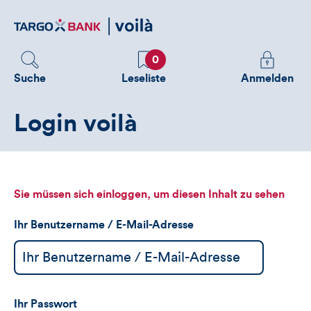
Direktlink
zum
Inhalt
Favoriten
Melden
0
Sie
Suche
Leseliste
Anmelden
sich
an
Login voilà
um
zusätzliche
Informatione
zu
sehen
Sie müssen sich einloggen, um diesen Inhalt zu sehen
Ihr Benutzername / E-Mail-Adresse
Ihr Passwort