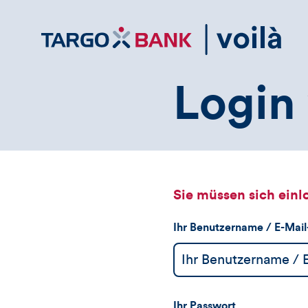
Direktlink
zum
Inhalt
Login 
Sie müssen sich einl
Ihr Benutzername / E-Mai
Ihr Passwort