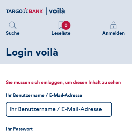
Direktlink
zum
Inhalt
Favoriten
Melden
0
Sie
Suche
Leseliste
Anmelden
sich
an
Login voilà
um
zusätzliche
Informatione
zu
sehen
Sie müssen sich einloggen, um diesen Inhalt zu sehen
Ihr Benutzername / E-Mail-Adresse
Ihr Passwort