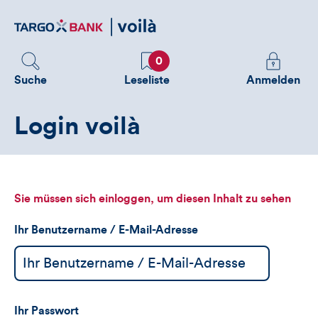
Direktlink
zum
Inhalt
Favoriten
Melden
0
Sie
Suche
Leseliste
Anmelden
sich
an
Login voilà
um
zusätzliche
Informatione
zu
sehen
Sie müssen sich einloggen, um diesen Inhalt zu sehen
Ihr Benutzername / E-Mail-Adresse
Ihr Passwort