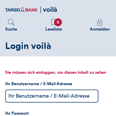
Direktlink
zum
Inhalt
Favoriten
Melden
0
Sie
Suche
Leseliste
Anmelden
sich
an
Login voilà
um
zusätzliche
Informatione
zu
sehen
Sie müssen sich einloggen, um diesen Inhalt zu sehen
Ihr Benutzername / E-Mail-Adresse
Ihr Passwort