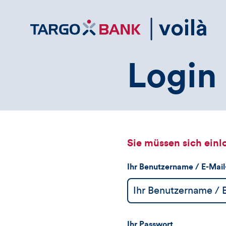
Direktlink
zum
Inhalt
Login 
Sie müssen sich einl
Ihr Benutzername / E-Mai
Ihr Passwort