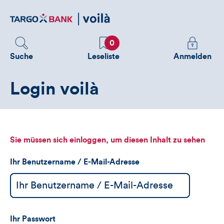
Direktlink
zum
Inhalt
Favoriten
Melden
0
Sie
Suche
Leseliste
Anmelden
sich
an
Login voilà
um
zusätzliche
Informatione
zu
sehen
Sie müssen sich einloggen, um diesen Inhalt zu sehen
Ihr Benutzername / E-Mail-Adresse
Ihr Passwort