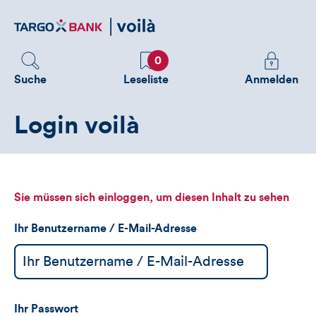
Direktlink
zum
Inhalt
Favoriten
Melden
0
Sie
Suche
Leseliste
Anmelden
sich
an
Login voilà
um
zusätzliche
Informatione
zu
sehen
Sie müssen sich einloggen, um diesen Inhalt zu sehen
Ihr Benutzername / E-Mail-Adresse
Ihr Passwort