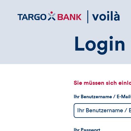
Direktlink
zum
Inhalt
Login 
Sie müssen sich einl
Ihr Benutzername / E-Mai
Ihr Passwort