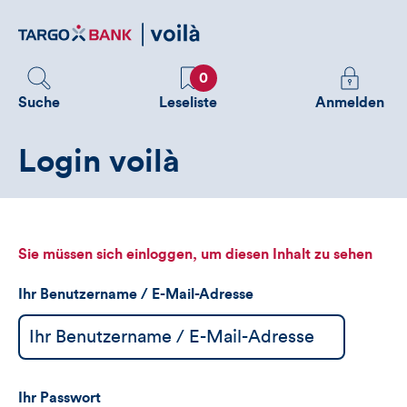
Direktlink
zum
Inhalt
Favoriten
Melden
0
Sie
Suche
Leseliste
Anmelden
sich
an
Login voilà
um
zusätzliche
Informatione
zu
sehen
Sie müssen sich einloggen, um diesen Inhalt zu sehen
Ihr Benutzername / E-Mail-Adresse
Ihr Passwort