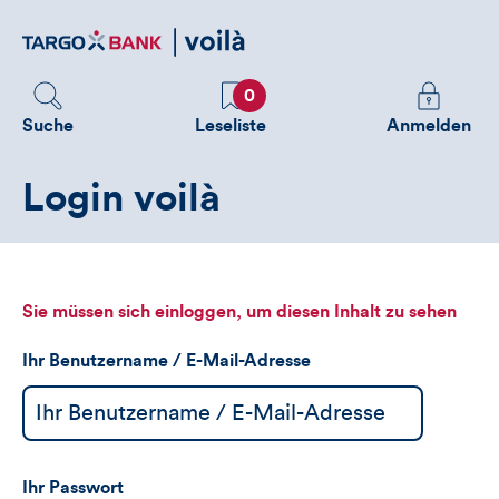
Direktlink
zum
Inhalt
Favoriten
Melden
0
Sie
Suche
Leseliste
Anmelden
sich
an
Login voilà
um
zusätzliche
Informatione
zu
sehen
Sie müssen sich einloggen, um diesen Inhalt zu sehen
Ihr Benutzername / E-Mail-Adresse
Ihr Passwort