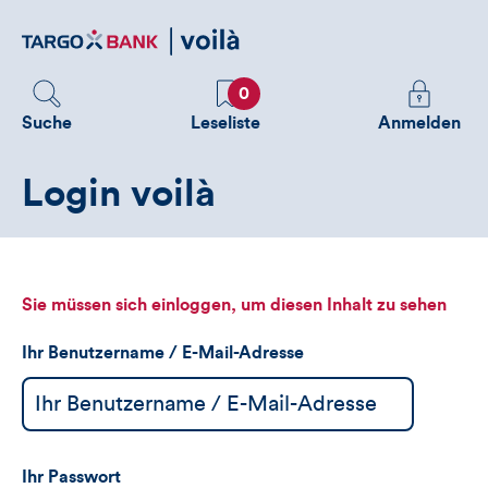
Direktlink
zum
Inhalt
Favoriten
Melden
0
Sie
Suche
Leseliste
Anmelden
sich
an
Login voilà
um
zusätzliche
Informatione
zu
sehen
Sie müssen sich einloggen, um diesen Inhalt zu sehen
Ihr Benutzername / E-Mail-Adresse
Ihr Passwort