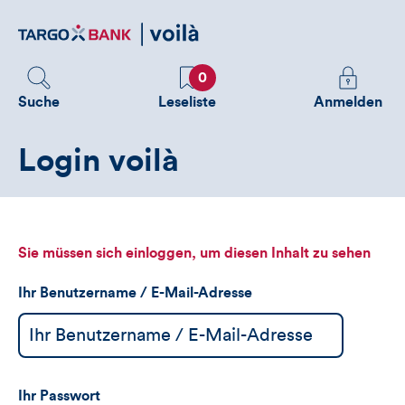
Direktlink
zum
Inhalt
Favoriten
Melden
0
Sie
Suche
Leseliste
Anmelden
sich
an
Login voilà
um
zusätzliche
Informatione
zu
sehen
Sie müssen sich einloggen, um diesen Inhalt zu sehen
Ihr Benutzername / E-Mail-Adresse
Ihr Passwort