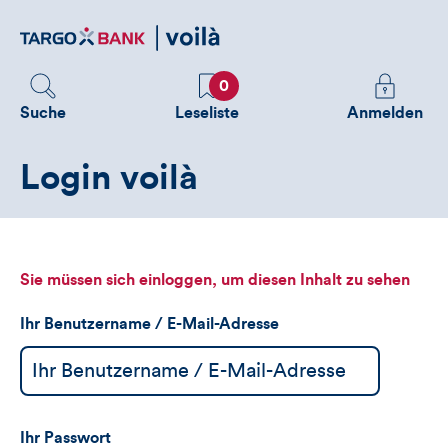
Direktlink
zum
Inhalt
Favoriten
Melden
0
Sie
Suche
Leseliste
Anmelden
sich
an
Login voilà
um
zusätzliche
Informatione
zu
sehen
Sie müssen sich einloggen, um diesen Inhalt zu sehen
Ihr Benutzername / E-Mail-Adresse
Ihr Passwort