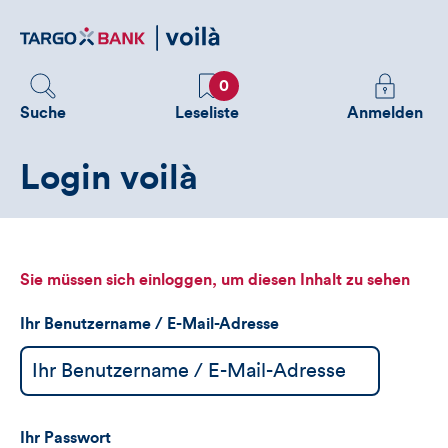
Direktlink
zum
Inhalt
Favoriten
Melden
0
Sie
Suche
Leseliste
Anmelden
sich
an
Login voilà
um
zusätzliche
Informatione
zu
sehen
Sie müssen sich einloggen, um diesen Inhalt zu sehen
Ihr Benutzername / E-Mail-Adresse
Ihr Passwort