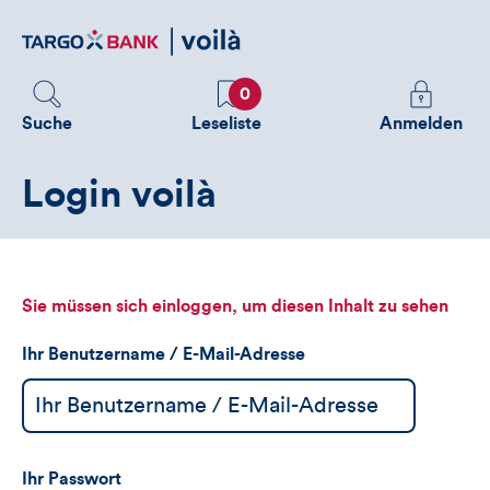
Direktlink
zum
Inhalt
Favoriten
Melden
0
Sie
Suche
Leseliste
Anmelden
sich
an
Login voilà
um
zusätzliche
Informatione
zu
sehen
Sie müssen sich einloggen, um diesen Inhalt zu sehen
Ihr Benutzername / E-Mail-Adresse
Ihr Passwort