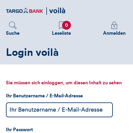
Direktlink
zum
Inhalt
Favoriten
Melden
0
Sie
Suche
Leseliste
Anmelden
sich
an
Login voilà
um
zusätzliche
Informatione
zu
sehen
Sie müssen sich einloggen, um diesen Inhalt zu sehen
Ihr Benutzername / E-Mail-Adresse
Ihr Passwort