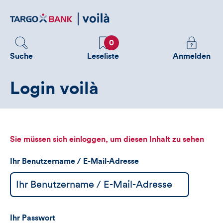
Direktlink
zum
Inhalt
Favoriten
Melden
0
Sie
Suche
Leseliste
Anmelden
sich
an
Login voilà
um
zusätzliche
Informatione
zu
sehen
Sie müssen sich einloggen, um diesen Inhalt zu sehen
Ihr Benutzername / E-Mail-Adresse
Ihr Passwort