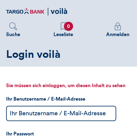
Direktlink
zum
Inhalt
Favoriten
Melden
0
Sie
Suche
Leseliste
Anmelden
sich
an
Login voilà
um
zusätzliche
Informatione
zu
sehen
Sie müssen sich einloggen, um diesen Inhalt zu sehen
Ihr Benutzername / E-Mail-Adresse
Ihr Passwort