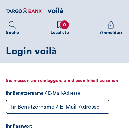
Direktlink
zum
Inhalt
Favoriten
Melden
0
Sie
Suche
Leseliste
Anmelden
sich
an
Login voilà
um
zusätzliche
Informatione
zu
sehen
Sie müssen sich einloggen, um diesen Inhalt zu sehen
Ihr Benutzername / E-Mail-Adresse
Ihr Passwort