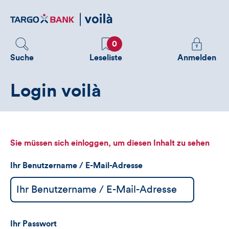
Direktlink
zum
Inhalt
Favoriten
Melden
0
Sie
Suche
Leseliste
Anmelden
sich
an
Login voilà
um
zusätzliche
Informatione
zu
sehen
Sie müssen sich einloggen, um diesen Inhalt zu sehen
Ihr Benutzername / E-Mail-Adresse
Ihr Passwort