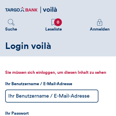
Direktlink
zum
Inhalt
Favoriten
Melden
0
Sie
Suche
Leseliste
Anmelden
sich
an
Login voilà
um
zusätzliche
Informatione
zu
sehen
Sie müssen sich einloggen, um diesen Inhalt zu sehen
Ihr Benutzername / E-Mail-Adresse
Ihr Passwort