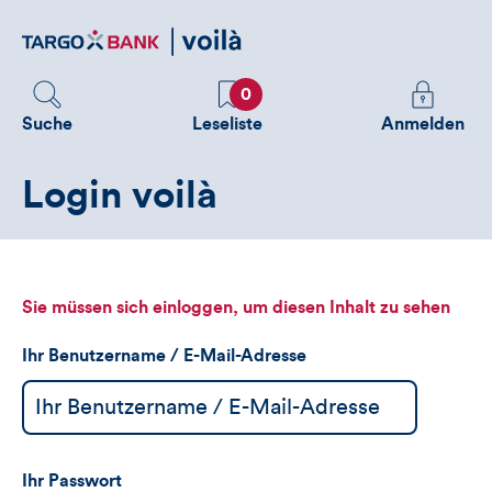
Direktlink
zum
Inhalt
Favoriten
Melden
0
Sie
Suche
Leseliste
Anmelden
sich
an
Login voilà
um
zusätzliche
Informatione
zu
sehen
Sie müssen sich einloggen, um diesen Inhalt zu sehen
Ihr Benutzername / E-Mail-Adresse
Ihr Passwort