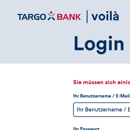
Direktlink
zum
Inhalt
Login 
Sie müssen sich einl
Ihr Benutzername / E-Mai
Ihr Passwort