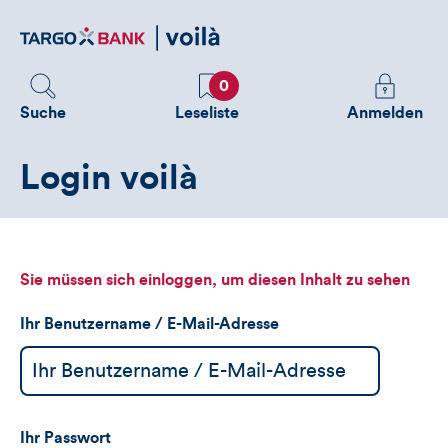
Direktlink
zum
Inhalt
Favoriten
Melden
0
Sie
Suche
Leseliste
Anmelden
sich
an
Login voilà
um
zusätzliche
Informatione
zu
sehen
Sie müssen sich einloggen, um diesen Inhalt zu sehen
Ihr Benutzername / E-Mail-Adresse
Ihr Passwort