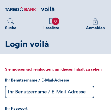
Direktlink
zum
Inhalt
Favoriten
Melden
0
Sie
Suche
Leseliste
Anmelden
sich
an
Login voilà
um
zusätzliche
Informatione
zu
sehen
Sie müssen sich einloggen, um diesen Inhalt zu sehen
Ihr Benutzername / E-Mail-Adresse
Ihr Passwort