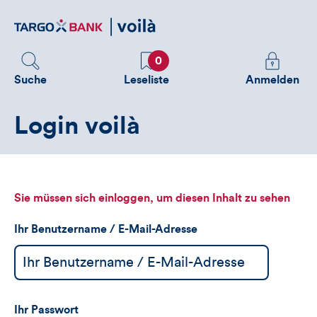
Direktlink
zum
Inhalt
Favoriten
Melden
0
Sie
Suche
Leseliste
Anmelden
sich
an
Login voilà
um
zusätzliche
Informatione
zu
sehen
Sie müssen sich einloggen, um diesen Inhalt zu sehen
Ihr Benutzername / E-Mail-Adresse
Ihr Passwort