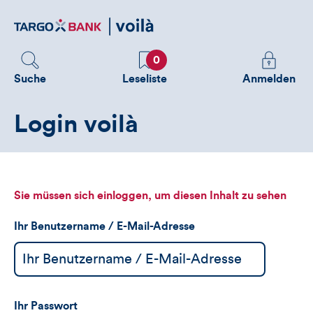
Direktlink
zum
Inhalt
Favoriten
Melden
0
Sie
Suche
Leseliste
Anmelden
sich
an
Login voilà
um
zusätzliche
Informatione
zu
sehen
Sie müssen sich einloggen, um diesen Inhalt zu sehen
Ihr Benutzername / E-Mail-Adresse
Ihr Passwort