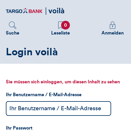
Direktlink
zum
Inhalt
Favoriten
Melden
0
Sie
Suche
Leseliste
Anmelden
sich
an
Login voilà
um
zusätzliche
Informatione
zu
sehen
Sie müssen sich einloggen, um diesen Inhalt zu sehen
Ihr Benutzername / E-Mail-Adresse
Ihr Passwort