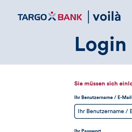
Direktlink
zum
Inhalt
Login 
Sie müssen sich einl
Ihr Benutzername / E-Mai
Ihr Passwort