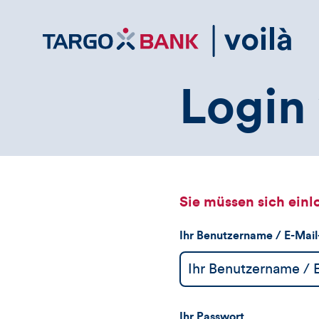
Direktlink
zum
Inhalt
Login 
Sie müssen sich einl
Ihr Benutzername / E-Mai
Ihr Passwort