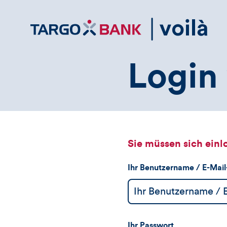
Direktlink
zum
Inhalt
Login 
Sie müssen sich einl
Ihr Benutzername / E-Mai
Ihr Passwort