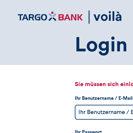
Direktlink
zum
Inhalt
Login 
Sie müssen sich einl
Ihr Benutzername / E-Mai
Ihr Passwort