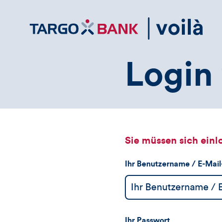
Direktlink
zum
Inhalt
Login 
Sie müssen sich einl
Ihr Benutzername / E-Mai
Ihr Passwort