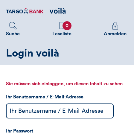
Direktlink
zum
Inhalt
Favoriten
Melden
0
Sie
Suche
Leseliste
Anmelden
sich
an
Login voilà
um
zusätzliche
Informatione
zu
sehen
Sie müssen sich einloggen, um diesen Inhalt zu sehen
Ihr Benutzername / E-Mail-Adresse
Ihr Passwort