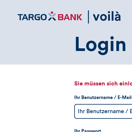
Direktlink
zum
Inhalt
Login 
Sie müssen sich einl
Ihr Benutzername / E-Mai
Ihr Passwort