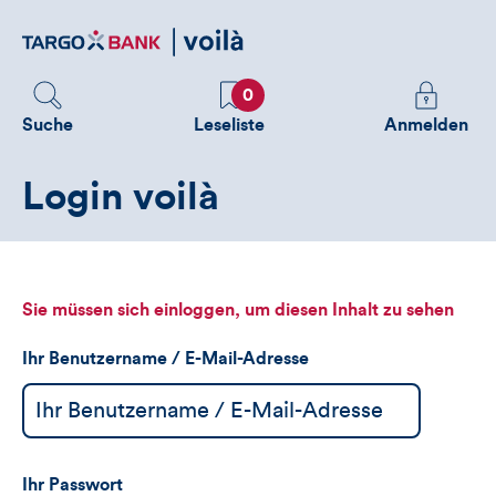
Direktlink
zum
Inhalt
Favoriten
Melden
0
Sie
Suche
Leseliste
Anmelden
sich
an
Login voilà
um
zusätzliche
Informatione
zu
sehen
Sie müssen sich einloggen, um diesen Inhalt zu sehen
Ihr Benutzername / E-Mail-Adresse
Ihr Passwort