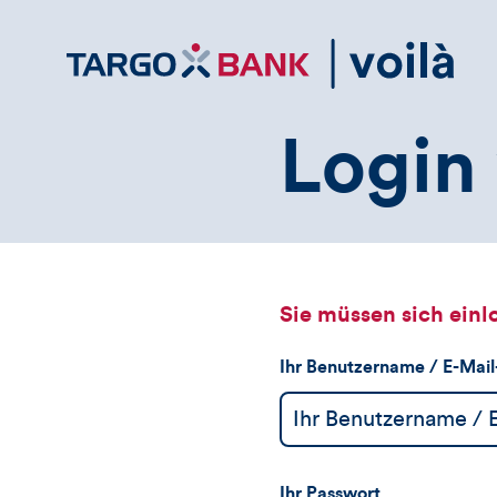
Direktlink
zum
Inhalt
Login 
Sie müssen sich einl
Ihr Benutzername / E-Mai
Ihr Passwort