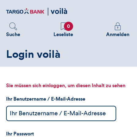
Direktlink
zum
Inhalt
Favoriten
Melden
0
Sie
Suche
Leseliste
Anmelden
sich
an
Login voilà
um
zusätzliche
Informatione
zu
sehen
Sie müssen sich einloggen, um diesen Inhalt zu sehen
Ihr Benutzername / E-Mail-Adresse
Ihr Passwort