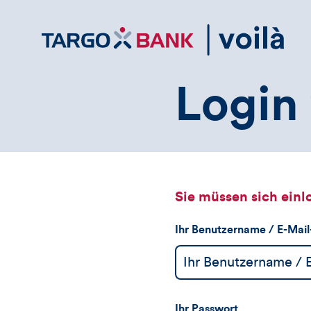
Direktlink
zum
Inhalt
Login 
Sie müssen sich einl
Ihr Benutzername / E-Mai
Ihr Passwort