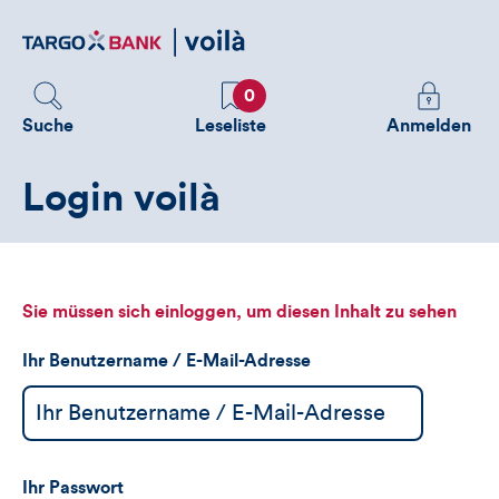
Direktlink
zum
Inhalt
Favoriten
Melden
0
Sie
Suche
Leseliste
Anmelden
sich
an
Login voilà
um
zusätzliche
Informatione
zu
sehen
Sie müssen sich einloggen, um diesen Inhalt zu sehen
Ihr Benutzername / E-Mail-Adresse
Ihr Passwort