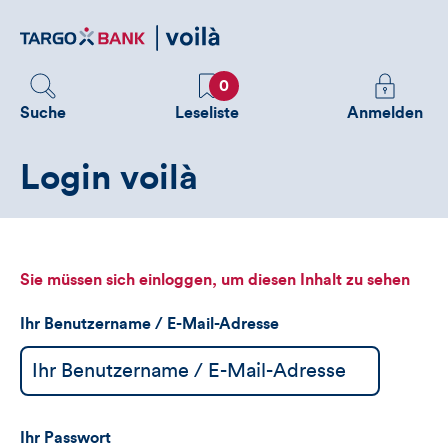
Direktlink
zum
Inhalt
Favoriten
Melden
0
Sie
Suche
Leseliste
Anmelden
sich
an
Login voilà
um
zusätzliche
Informatione
zu
sehen
Sie müssen sich einloggen, um diesen Inhalt zu sehen
Ihr Benutzername / E-Mail-Adresse
Ihr Passwort